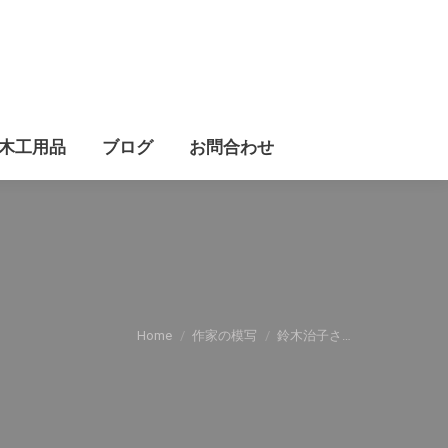
家具ギャラリー
木工用品
ブログ
お問合わせ
木工用品
ブログ
お問合わせ
You are here:
Home
作家の模写
鈴木治子さ…