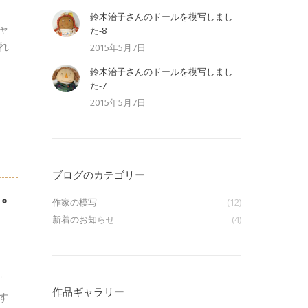
鈴木治子さんのドールを模写しまし
ャ
た-8
れ
2015年5月7日
鈴木治子さんのドールを模写しまし
た-7
2015年5月7日
ブログのカテゴリー
。
作家の模写
(12)
新着のお知らせ
(4)
。
作品ギャラリー
す